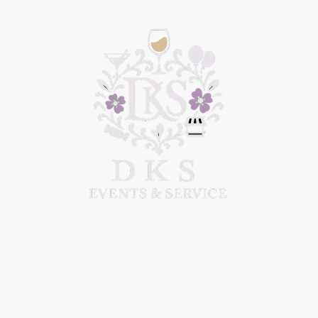
n Feste
Weihnachtsmarkt
Vermietung
Catering-Events
C